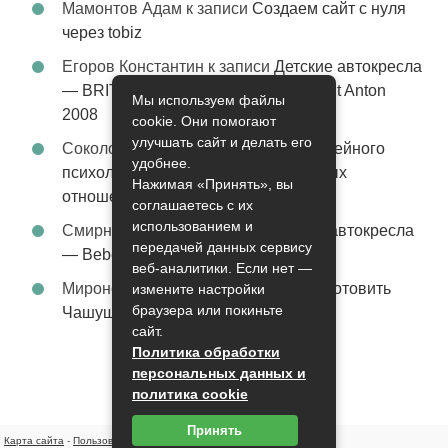
Мамонтов Адам
к записи
Создаем сайт с нуля
через tobiz
Егоров Константин
к записи
Детские автокресла
— BRITAX Evolva 1-2-3 (1-2-3) цвет St Anton
Мы используем файлы
2008
cookie. Они помогают
улучшать сайт и делать его
Соколова Эльза
к записи
Услуги семейного
удобнее.
психолога – стабильность в семейных
Нажимая «Принять», вы
отношениях
соглашаетесь с их
использованием и
Смирнова Грация
к записи
Детские автокресла
передачей данных сервису
— Bebe Confort Moby цвет Orange
веб-аналитики. Если нет —
Миронов Никифор
к записи
Как приготовить
измените настройки
браузера или покиньте
Чашушули
сайт.
Политика обработки
персональных данных и
политика cookie
Принять
Карта сайта
-
Пользовательское соглашение
-
Контакты