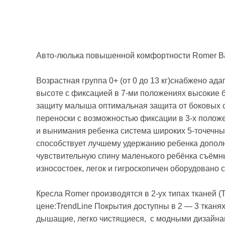
Авто-люлька повышенной комфортности Romer Ba
Возрастная группа 0+ (от 0 до 13 кг)снабжено а
высоте с фиксацией в 7-ми положениях высокие 
защиту малыша оптимальная защита от боковых 
переноски с возможностью фиксации в 3-х полож
и вынимания ребенка система широких 5-точечн
способствует лучшему удержанию ребенка дополн
чувствительную спину маленького ребёнка съёмн
износостоек, легок и гигроскопичен оборудовано
Кресла Romer производятся в 2-ух типах тканей (
цене:TrendLine Покрытия доступны в 2 — 3 тканях
дышащие, легко чистящиеся, с модными дизайнами