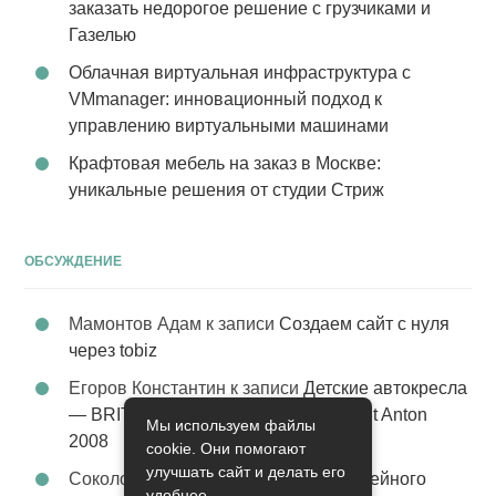
заказать недорогое решение с грузчиками и
Газелью
Облачная виртуальная инфраструктура с
VMmanager: инновационный подход к
управлению виртуальными машинами
Крафтовая мебель на заказ в Москве:
уникальные решения от студии Стриж
ОБСУЖДЕНИЕ
Мамонтов Адам
к записи
Создаем сайт с нуля
через tobiz
Егоров Константин
к записи
Детские автокресла
— BRITAX Evolva 1-2-3 (1-2-3) цвет St Anton
Мы используем файлы
2008
cookie. Они помогают
улучшать сайт и делать его
Соколова Эльза
к записи
Услуги семейного
удобнее.