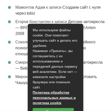
Мамонтов Адам
к записи
Создаем сайт с нуля
через tobiz
Егоров Константин
к записи
Детские автокресла
— BRITAX Evolva 1-2-3 (1-2-3) цвет St Anton
Мы используем файлы
2008
cookie. Они помогают
улучшать сайт и делать его
Соколова Эльза
к записи
Услуги семейного
удобнее.
психолога – стабильность в семейных
Нажимая «Принять», вы
отношениях
соглашаетесь с их
использованием и
Смирнова Грация
к записи
Детские автокресла
передачей данных сервису
— Bebe Confort Moby цвет Orange
веб-аналитики. Если нет —
Миронов Никифор
к записи
Как приготовить
измените настройки
браузера или покиньте
Чашушули
сайт.
Политика обработки
персональных данных и
политика cookie