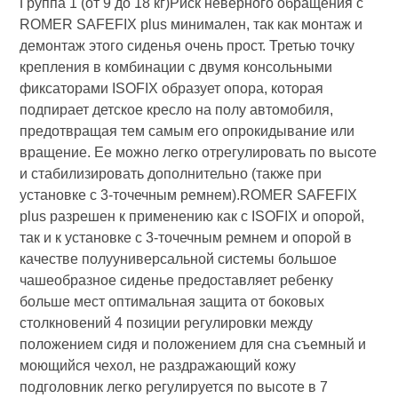
Группа 1 (от 9 до 18 кг)Риск неверного обращения с
ROMER SAFEFIX plus минимален, так как монтаж и
демонтаж этого сиденья очень прост. Третью точку
крепления в комбинации с двумя консольными
фиксаторами ISOFIX образует опора, которая
подпирает детское кресло на полу автомобиля,
предотвращая тем самым его опрокидывание или
вращение. Ее можно легко отрегулировать по высоте
и стабилизировать дополнительно (также при
установке с 3-точечным ремнем).ROMER SAFEFIX
plus разрешен к применению как с ISOFIX и опорой,
так и к установке с 3-точечным ремнем и опорой в
качестве полууниверсальной системы большое
чашеобразное сиденье предоставляет ребенку
больше мест оптимальная защита от боковых
столкновений 4 позиции регулировки между
положением сидя и положением для сна съемный и
моющийся чехол, не раздражающий кожу
подголовник легко регулируется по высоте в 7