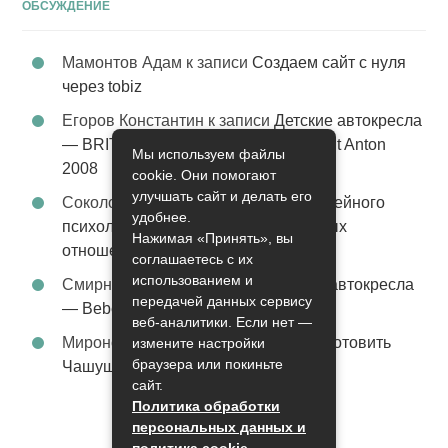
ОБСУЖДЕНИЕ
Мамонтов Адам
к записи
Создаем сайт с нуля
через tobiz
Егоров Константин
к записи
Детские автокресла
— BRITAX Evolva 1-2-3 (1-2-3) цвет St Anton
Мы используем файлы
2008
cookie. Они помогают
улучшать сайт и делать его
Соколова Эльза
к записи
Услуги семейного
удобнее.
психолога – стабильность в семейных
Нажимая «Принять», вы
отношениях
соглашаетесь с их
использованием и
Смирнова Грация
к записи
Детские автокресла
передачей данных сервису
— Bebe Confort Moby цвет Orange
веб-аналитики. Если нет —
Миронов Никифор
к записи
Как приготовить
измените настройки
браузера или покиньте
Чашушули
сайт.
Политика обработки
персональных данных и