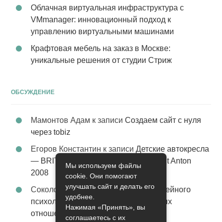
Облачная виртуальная инфраструктура с
VMmanager: инновационный подход к
управлению виртуальными машинами
Крафтовая мебель на заказ в Москве:
уникальные решения от студии Стриж
ОБСУЖДЕНИЕ
Мамонтов Адам
к записи
Создаем сайт с нуля
через tobiz
Егоров Константин
к записи
Детские автокресла
— BRITAX Evolva 1-2-3 (1-2-3) цвет St Anton
Мы используем файлы
2008
cookie. Они помогают
улучшать сайт и делать его
Соколова Эльза
к записи
Услуги семейного
удобнее.
психолога – стабильность в семейных
Нажимая «Принять», вы
отношениях
соглашаетесь с их