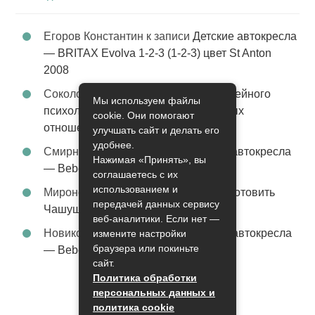
Егоров Константин
к записи
Детские автокресла
— BRITAX Evolva 1-2-3 (1-2-3) цвет St Anton
2008
Соколова Эльза
к записи
Услуги семейного
Мы используем файлы
психолога – стабильность в семейных
cookie. Они помогают
отношениях
улучшать сайт и делать его
удобнее.
Смирнова Грация
к записи
Детские автокресла
Нажимая «Принять», вы
— Bebe Confort Moby цвет Orange
соглашаетесь с их
использованием и
Миронов Никифор
к записи
Как приготовить
передачей данных сервису
Чашушули
веб-аналитики. Если нет —
Новикова Ясмина
к записи
Детские автокресла
измените настройки
браузера или покиньте
— Bebe Confort Iseos TT цвет Orange
сайт.
Политика обработки
персональных данных и
политика cookie