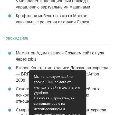
VMmanager: инновационный подход к
управлению виртуальными машинами
Крафтовая мебель на заказ в Москве:
уникальные решения от студии Стриж
ОБСУЖДЕНИЕ
Мамонтов Адам
к записи
Создаем сайт с нуля
через tobiz
Егоров Константин
к записи
Детские автокресла
— BRITAX Evolva 1-2-3 (1-2-3) цвет St Anton
Мы используем файлы
2008
cookie. Они помогают
улучшать сайт и делать его
Соколова Эльза
к записи
Услуги семейного
удобнее.
психолога – стабильность в семейных
Нажимая «Принять», вы
отношениях
соглашаетесь с их
использованием и
Смирнова Грация
к записи
Детские автокресла
передачей данных сервису