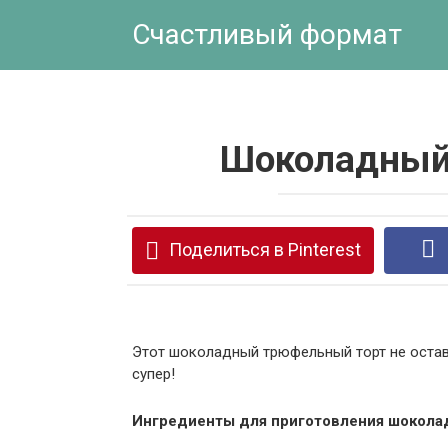
Перейти
Счастливый формат
к
контенту
Шоколадный
Поделиться в Pinterest
Этот шоколадный трюфельный торт не остави
супер!
Ингредиенты для приготовления шокола