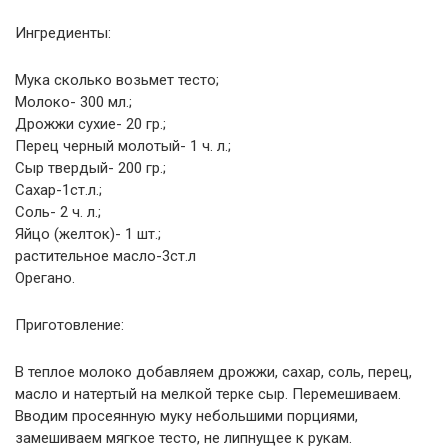
Ингредиенты:
Мука сколько возьмет тесто;
Молоко- 300 мл.;
Дрожжи сухие- 20 гр.;
Перец черный молотый- 1 ч. л.;
Сыр твердый- 200 гр.;
Сахар-1ст.л.;
Соль- 2 ч. л.;
Яйцо (желток)- 1 шт.;
растительное масло-3ст.л
Орегано.
Приготовление:
В теплое молоко добавляем дрожжи, сахар, соль, перец,
масло и натертый на мелкой терке сыр. Перемешиваем.
Вводим просеянную муку небольшими порциями,
замешиваем мягкое тесто, не липнущее к рукам.