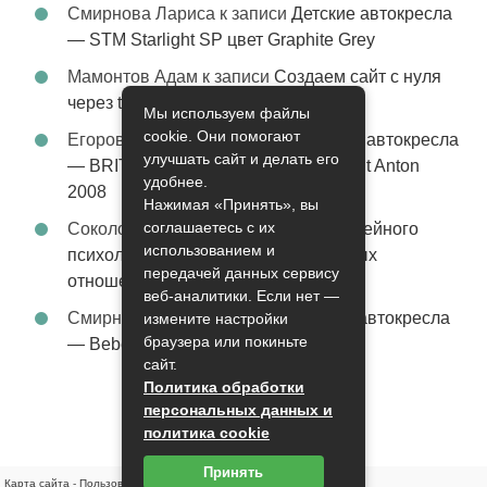
Смирнова Лариса
к записи
Детские автокресла
— STM Starlight SP цвет Graphite Grey
Мамонтов Адам
к записи
Создаем сайт с нуля
через tobiz
Мы используем файлы
cookie. Они помогают
Егоров Константин
к записи
Детские автокресла
улучшать сайт и делать его
— BRITAX Evolva 1-2-3 (1-2-3) цвет St Anton
удобнее.
2008
Нажимая «Принять», вы
соглашаетесь с их
Соколова Эльза
к записи
Услуги семейного
использованием и
психолога – стабильность в семейных
передачей данных сервису
отношениях
веб-аналитики. Если нет —
Смирнова Грация
к записи
Детские автокресла
измените настройки
браузера или покиньте
— Bebe Confort Moby цвет Orange
сайт.
Политика обработки
персональных данных и
политика cookie
Принять
Карта сайта
-
Пользовательское соглашение
-
Контакты