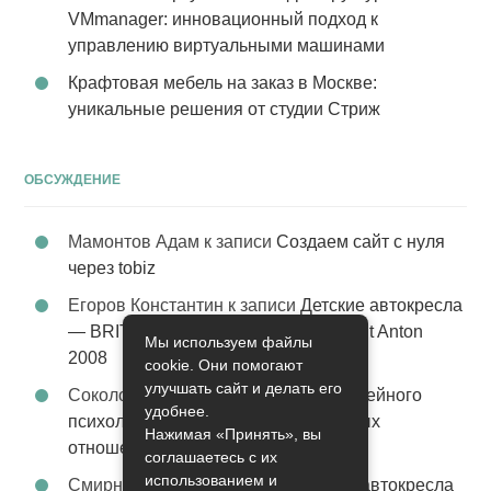
VMmanager: инновационный подход к
управлению виртуальными машинами
Крафтовая мебель на заказ в Москве:
уникальные решения от студии Стриж
ОБСУЖДЕНИЕ
Мамонтов Адам
к записи
Создаем сайт с нуля
через tobiz
Егоров Константин
к записи
Детские автокресла
— BRITAX Evolva 1-2-3 (1-2-3) цвет St Anton
Мы используем файлы
2008
cookie. Они помогают
улучшать сайт и делать его
Соколова Эльза
к записи
Услуги семейного
удобнее.
психолога – стабильность в семейных
Нажимая «Принять», вы
отношениях
соглашаетесь с их
использованием и
Смирнова Грация
к записи
Детские автокресла