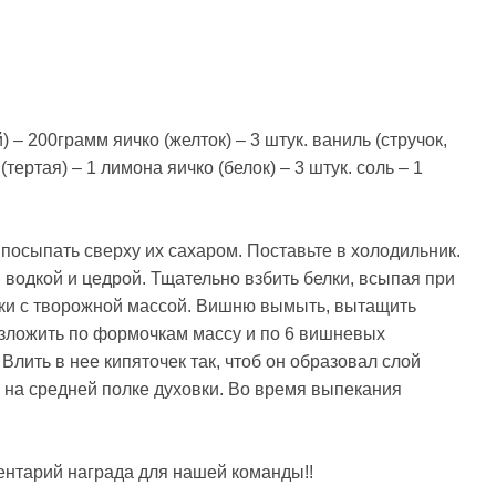
 200грамм яичко (желток) – 3 штук. ваниль (стручок,
тертая) – 1 лимона яичко (белок) – 3 штук. соль – 1
посыпать сверху их сахаром. Поставьте в холодильник.
 водкой и цедрой. Тщательно взбить белки, всыпая при
лки с творожной массой. Вишню вымыть, вытащить
азложить по формочкам массу и по 6 вишневых
Влить в нее кипяточек так, чтоб он образовал слой
С на средней полке духовки. Во время выпекания
ентарий награда для нашей команды!!