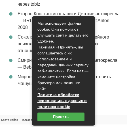
через tobiz
Егоров Константин
к записи
Детские автокресла
— BRITAX Evolva 1-2-3 (1-2-3) цвет St Anton
Мы используем файлы
2008
cookie. Они помогают
улучшать сайт и делать его
Соколова Эльза
к записи
Услуги семейного
удобнее.
психолога – стабильность в семейных
Нажимая «Принять», вы
отношениях
соглашаетесь с их
использованием и
Смирнова Грация
к записи
Детские автокресла
передачей данных сервису
— Bebe Confort Moby цвет Orange
веб-аналитики. Если нет —
Миронов Никифор
к записи
Как приготовить
измените настройки
браузера или покиньте
Чашушули
сайт.
Политика обработки
персональных данных и
политика cookie
Принять
Карта сайта
-
Пользовательское соглашение
-
Контакты