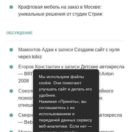
Крафтовая мебель на заказ в Москве:
уникальные решения от студии Стриж
ОБСУЖДЕНИЕ
Мамонтов Адам
к записи
Создаем сайт с нуля
через tobiz
Егоров Константин
к записи
Детские автокресла
— BRITAX Evolva 1-2-3 (1-2-3) цвет St Anton
Мы используем файлы
2008
cookie. Они помогают
улучшать сайт и делать его
Соколова Эльза
к записи
Услуги семейного
удобнее.
психолога – стабильность в семейных
Нажимая «Принять», вы
отношениях
соглашаетесь с их
использованием и
Смирнова Грация
к записи
Детские автокресла
передачей данных сервису
— Bebe Confort Moby цвет Orange
веб-аналитики. Если нет —