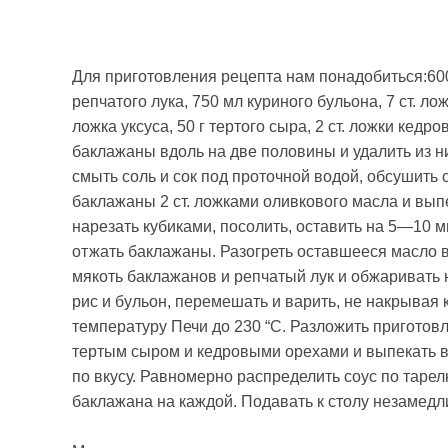
Для приготовления рецепта нам понадобиться:600 
репчатого лука, 750 мл куриного бу­льона, 7 ст. ло
ложка уксуса, 50 г тертого сыра, 2 ст. ложки кедр
баклажаны вдоль на две половины и удалить из ни
смыть соль и сок под проточной водой, обсушить 
баклажаны 2 ст. ложками оливкового масла и вып
нарезать кубиками, посолить, оста­вить на 5—10 м
отжать баклажаны. Разогреть оставшееся масло 
мя­коть баклажанов и репчатый лук и обжаривать 
рис и бульон, перемешать и варить, не накрывая 
температуру Печи до 230 “С. Разложить приготов
тертым сыром и кедровыми орехами и выпе­кать в
по вкусу. Равномерно распределить соус по таре
баклажана на каж­дой. Подавать к столу незамедл