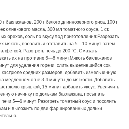
г баклажанов, 200 г белого длиннозерного риса, 100 г
жек оливкового масла, 300 мл то­матного соуса, 1 ст.
овых орехов, соль по вкусу.Ход приготовления:Разрезать
х мякоть, посолить и отставить на 5—10 минут, затем
салфеткой. Разогреть печь до 200 °С. Смазать
екать их на противне 6—8 минут.Мякоть баклажанов
инут для удаления горечи, слить выделив­шийся сок,
в кастрюле средних размеров, добавить измельченную
на медлен­ном огне 3-4 минуты до мягкости. Добавить
кастрюлю крышкой, 15 минут, добавить уксус. Увеличить
ленную начинку по долькам баклажа­на, посыпать
 печи 5—6 минут. Разогреть томатный соус и посолить
лкам и вы­ложить по две фаршированных дольки
ительно.