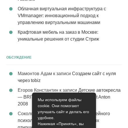
Облачная виртуальная инфраструктура с
VMmanager: инновационный подход к
управлению виртуальными машинами
Крафтовая мебель на заказ в Москве:
уникальные решения от студии Стриж
ОБСУЖДЕНИЕ
Мамонтов Адам
к записи
Создаем сайт с нуля
через tobiz
Егоров Константин
к записи
Детские автокресла
— BRITAX Evolva 1-2-3 (1-2-3) цвет St Anton
Мы используем файлы
2008
cookie. Они помогают
улучшать сайт и делать его
Соколова Эльза
к записи
Услуги семейного
удобнее.
психолога – стабильность в семейных
Нажимая «Принять», вы
отношениях