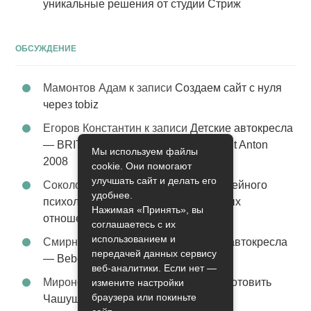
уникальные решения от студии Стриж
ОБСУЖДЕНИЕ
Мамонтов Адам
к записи
Создаем сайт с нуля
через tobiz
Егоров Константин
к записи
Детские автокресла
— BRITAX Evolva 1-2-3 (1-2-3) цвет St Anton
Мы используем файлы
2008
cookie. Они помогают
улучшать сайт и делать его
Соколова Эльза
к записи
Услуги семейного
удобнее.
психолога – стабильность в семейных
Нажимая «Принять», вы
отношениях
соглашаетесь с их
использованием и
Смирнова Грация
к записи
Детские автокресла
передачей данных сервису
— Bebe Confort Moby цвет Orange
веб-аналитики. Если нет —
Миронов Никифор
к записи
Как приготовить
измените настройки
браузера или покиньте
Чашушули