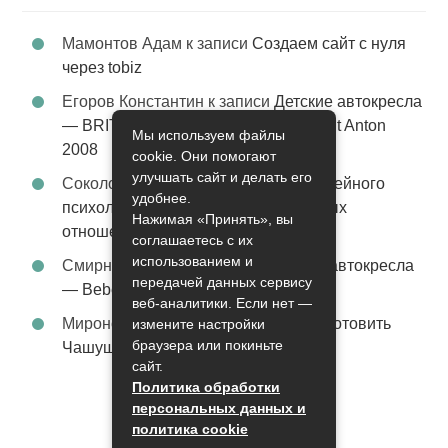
Мамонтов Адам
к записи
Создаем сайт с нуля
через tobiz
Егоров Константин
к записи
Детские автокресла
— BRITAX Evolva 1-2-3 (1-2-3) цвет St Anton
Мы используем файлы
2008
cookie. Они помогают
улучшать сайт и делать его
Соколова Эльза
к записи
Услуги семейного
удобнее.
психолога – стабильность в семейных
Нажимая «Принять», вы
отношениях
соглашаетесь с их
использованием и
Смирнова Грация
к записи
Детские автокресла
передачей данных сервису
— Bebe Confort Moby цвет Orange
веб-аналитики. Если нет —
Миронов Никифор
к записи
Как приготовить
измените настройки
браузера или покиньте
Чашушули
сайт.
Политика обработки
персональных данных и
политика cookie