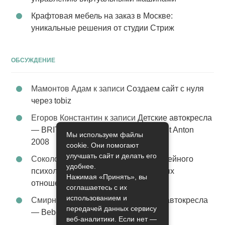
Крафтовая мебель на заказ в Москве:
уникальные решения от студии Стриж
ОБСУЖДЕНИЕ
Мамонтов Адам
к записи
Создаем сайт с нуля
через tobiz
Егоров Константин
к записи
Детские автокресла
— BRITAX Evolva 1-2-3 (1-2-3) цвет St Anton
Мы используем файлы
2008
cookie. Они помогают
улучшать сайт и делать его
Соколова Эльза
к записи
Услуги семейного
удобнее.
психолога – стабильность в семейных
Нажимая «Принять», вы
отношениях
соглашаетесь с их
использованием и
Смирнова Грация
к записи
Детские автокресла
передачей данных сервису
— Bebe Confort Moby цвет Orange
веб-аналитики. Если нет —