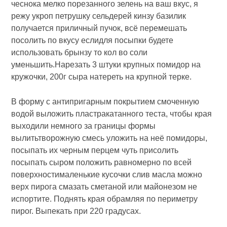
чеснока мелко порезанного зелень на ваш вкус, я
режу укроп петрушку сельдерей кинзу базилик
получается приличный пучок, всё перемешать
посолить по вкусу еслидля посыпки будете
использовать брынзу то кол во соли
уменьшить.Нарезать 3 штуки крупных помидор на
кружочки, 200г сыра натереть на крупной терке.
В форму с антипригарным покрытием смоченную
водой выложить пластракатанного теста, чтобы края
выходили немного за границы формы
вылитьтворожную смесь уложить на неё помидоры,
посыпать их черным перцем чуть присолить
посыпать сыром положить равномерно по всей
поверхностималенькие кусочки слив масла можно
верх пирога смазать сметаной или майонезом не
испортите. Поднять края обрамляя по периметру
пирог. Выпекать при 220 градусах.