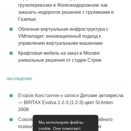
грузоперевозки в Железнодорожном: как
заказать недорогое решение с грузчиками и
Газелью
Облачная виртуальная инфраструктура с
VMmanager: инновационный подход к
управлению виртуальными машинами
Крафтовая мебель на заказ в Москве:
уникальные решения от студии Стриж
ОБСУЖДЕНИЕ
Егоров Константин
к записи
Детские автокресла
— BRITAX Evolva 1-2-3 (1-2-3) цвет St Anton
2008
Соколова Эльза
к записи
Услуги семейного
Мы используем файлы
психолога – стабильность в семейных
cookie. Они помогают