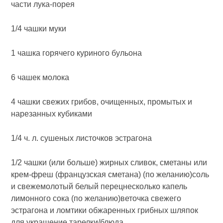
части лука-порея
1/4 чашки муки
1 чашка горячего куриного бульона
6 чашек молока
4 чашки свежих грибов, очищенных, промытых и
нарезанных кубиками
1/4 ч. л. сушеных листочков эстрагона
1/2 чашки (или больше) жирных сливок, сметаны или
крем-фреш (французская сметана) (по желанию)соль
и свежемолотый белый перецнесколько капель
лимонного сока (по желанию)веточка свежего
эстрагона и ломтики обжаренных грибных шляпок
для украшение тарелки/блюда